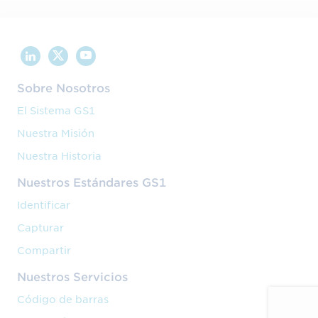
Sobre Nosotros
El Sistema GS1
Nuestra Misión
Nuestra Historia
Nuestros Estándares GS1
Identificar
La APBA se asocia con GS1 y
Capturar
Compartir
comienza a utilizar sus
Nuestros Servicios
estándares globales con el
Código de barras
objetivo de hacer que la cadena