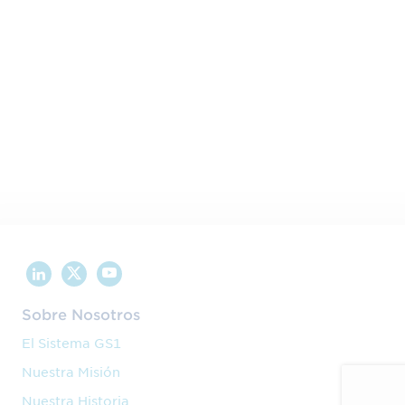
como los cambios en las exigencias en
trazabilidad que se van a producir en el sector.
En este sentido, el Servizo Galego de Saúde ha
establecido unas bases por las que otorgará
mejor puntuación en los concursos a aquellos
proveedores que utilicen los estándares GS1
.
En el apartado logístico, el Servizo Galego de
Saúde concederá la puntuación según
diferentes grados de la utilización de los
estándares GS1.
0
Sobre Nosotros
No dispone de EDI
puntos
El Sistema GS1
Dispone de EDI (medios tecnológicos
Nuestra Misión
4
necesarios para hacer el intercambio de
puntos
Nuestra Historia