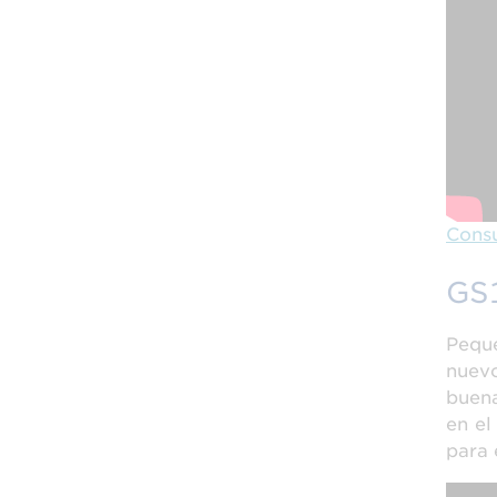
Consu
GS
Pequ
nuevo
buena
en el
para 