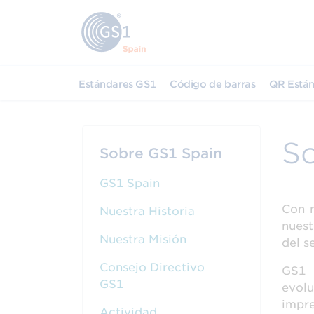
Estándares GS1
Código de barras
QR Están
S
Sobre GS1 Spain
GS1 Spain
Con m
Nuestra Historia
nuest
Nuestra Misión
del s
Consejo Directivo
GS1 
GS1
evol
impre
Actividad