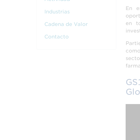
En e
Industrias
oport
en t
Cadena de Valor
inves
Contacto
Part
como 
secto
farma
GS1
Glo