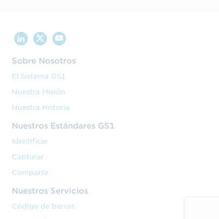
Conoce todas las industrias en las que
se utilizan estándares GS1
Sobre Nosotros
El Sistema GS1
Nuestra Misión
Nuestra Historia
Nuestros Estándares GS1
Identificar
Capturar
Compartir
Nuestros Servicios
Gran Consumo
Código de barras