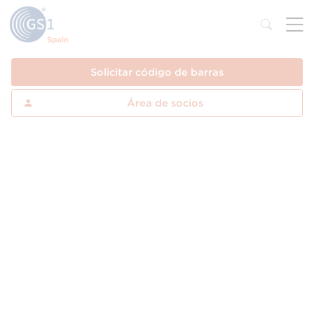
Solicitar código de barras
Área de socios
Industrias
Los estándares GS1 identifican, capturan y
comparten la información de productos, activos,
servicios y localizaciones, entre otros. Gracias a
esto, las compañías pueden hablar el mismo
lenguaje entre ellas y permiten que haya
verdadera visibilidad a lo largo de la cadena de
suministro.