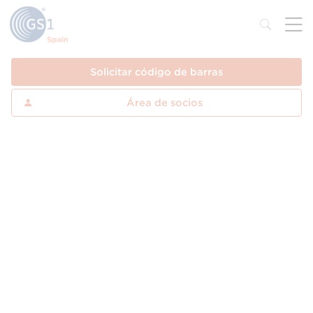
Solicitar código de barras
Área de socios
GS1 Spain integra a todos los eslabones
de la cadena de valor, desde la
producción hasta la distribución, desde
una visión conjunta y un modelo de
trabajo basado en la colaboración.