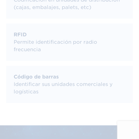
En el caso de que exista mucha información a
(cajas, embalajes, palets, etc)
codificar se generará un GS1 DataMatrix
compuesto de varias celdas conjuntas para
almacenar toda la información codificada. En
RFID
total el GS1 DataMatrix puede codificar hasta
Permite identificación por radio
2335 caracteres alfanuméricos o 3116 dígitos
frecuencia
numéricos.
Código de barras
Identificar sus unidades comerciales y
logísticas
Cómo se genera un Código GS1
Datamatrix