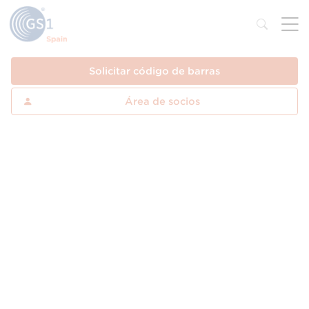
Solicitar código de barras
Área de socios
Qué es un Código GS1
Datamatrix. Definición y
aplicaciones
El GS1 DataMatrix es una de las simbologías
bidimensional o 2D ampliamente utilizada en el
sistema GS1, ya que permite contener gran