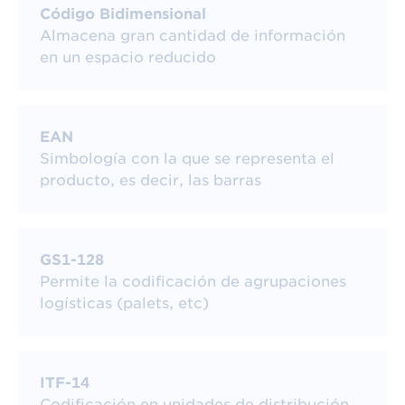
Código Bidimensional
Almacena gran cantidad de información
en un espacio reducido
Dependiendo de la
X-dimension
seleccionada
EAN
las dimensiones del código variarán
Simbología con la que se representa el
proporcionalmente. Aunque este código
producto, es decir, las barras
permite codificar datos de longitud variable,
por lo tanto, el tamaño del símbolo resultante
varía según la cantidad de datos codificados.
GS1-128
Permite la codificación de agrupaciones
logísticas (palets, etc)
ITF-14
Codificación en unidades de distribución