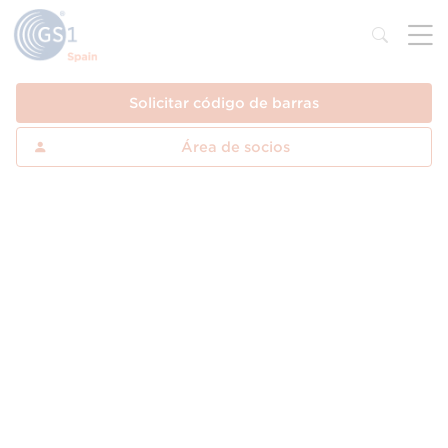
Solicitar código de barras
Área de socios
Guía del Código EAN: Qué
es, tipos y cómo obtenerlo
de forma oficial
¿Qué es el código EAN y por qué
es el estándar global?
El código EAN (European Article Number) es el