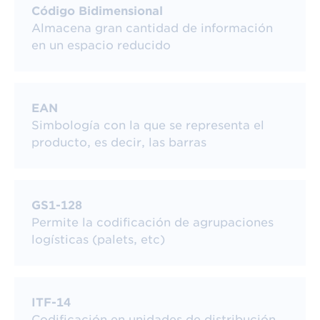
Código Bidimensional
clientes.
Almacena gran cantidad de información
en un espacio reducido
EAN
Garantiza la codificación
Simbología con la que se representa el
producto, es decir, las barras
de tus productos con el
estándar certificado de
GS1-128
GS1 y vende en
Permite la codificación de agrupaciones
logísticas (palets, etc)
marketplaces
ITF-14
Codificación en unidades de distribución