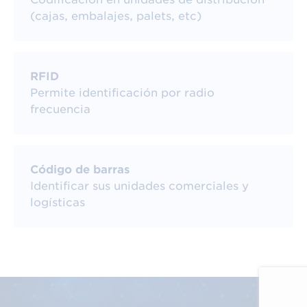
Conoce más sobre el código
EAN
(cajas, embalajes, palets, etc)
RFID
Permite identificación por radio
frecuencia
Tipos de códigos EAN: ¿Cuál
necesita tu producto?
Código de barras
Identificar sus unidades comerciales y
No todos los productos tienen las mismas
logísticas
necesidades de espacio o logística en su
codificación, por eso existen diferentes
variantes del estándar:
EAN-13: el estándar para unidades
de consumo