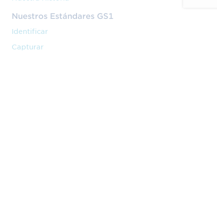
Nuestros Estándares GS1
Identificar
Capturar
Compartir
Nuestros Servicios
Código de barras
Formación
Implantación
Nuestra Actividad
Venta en marketplaces
Cadena de valor
Preguntas Frecuentes