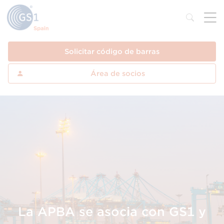
Solicitar código de barras
Área de socios
La APBA se asocia con GS1 y