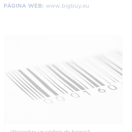
PÁGINA WEB:
www.bigbuy.eu
¿Necesitas un código de barras?