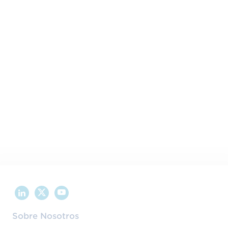
saber tus necesidades formativas.
932 523 900
formacion@gs1es.org
Comparte este contenido en tus redes sociales:
Sobre Nosotros