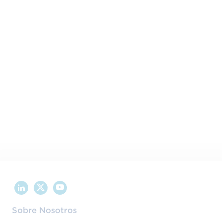
Esta sesión se imparte en
Online
Objetivos de este Webinar
Profundizar en el funcionamiento de la
herramienta, con foco en los apartados
que requieren una mayor experiencia del
usuario.
Resolver tus dudas en directo de la mano
del responsable de la herramienta AECOC
EDI.
Sobre Nosotros