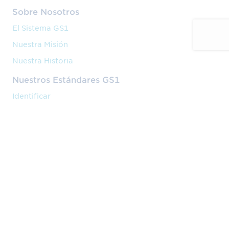
Sobre Nosotros
El Sistema GS1
Nuestra Misión
Nuestra Historia
Nuestros Estándares GS1
Identificar
Capturar
Compartir
Nuestros Servicios
Código de barras
Formación
Implantación
Nuestra Actividad