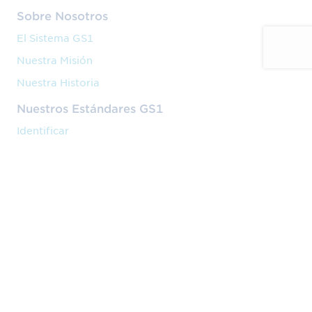
Sobre Nosotros
El Sistema GS1
Nuestra Misión
Nuestra Historia
Nuestros Estándares GS1
Identificar
Capturar
Compartir
Nuestros Servicios
Código de barras
Formación
Implantación
Nuestra Actividad