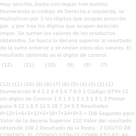
muy sencillo, basta con seguir tres puntos:
Numerando el código de Derecha a Izquierda, se
multiplican por 1 los dígitos que ocupan posición
par, y por tres los dígitos que ocupan posición
impar. Se suman los valores de los productos
obtenidos. Se busca la decena superior al resultado
de la suma anterior y se restan estos dos valores. El
resultado obtenido es el dígito de control.
(12)
(11)
(10)
(9)
(8)
(7)
(12) (11) (10) (9) (8) (7) (6) (5) (4) (3) (2) (1)
Numeración 8 4 1 2 3 4 5 6 7 8 9 1 Código GTIN-13
sin dígito de Control 1 3 1 3 1 3 1 3 1 3 1 3 Primer
paso 8 12 1 6 3 12 5 18 7 24 9 3 Resultados
8+12+1+6+3+12+5+18+7+24+9+3 = 108 Segundo paso
Valor de la decena Superior 110 Valor del resultado
obtenido 108 2 Resultado de la Resta : 2 DÍGITO DE
CONTROL EL CÓDIGO GTIN-13 COMPLETO ES: 84