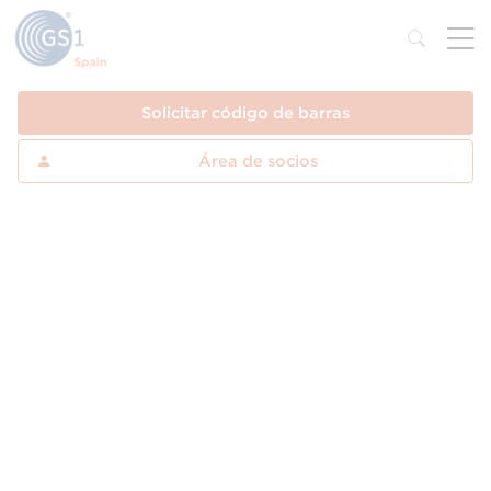
Solicitar código de barras
Área de socios
Preguntas frecuentes
¿Qué es el estándar GS1?
¿Qué es un dígito de control y cómo se
utiliza?
¿Por que no puedo cambiar el tamaño,
forma o color de mi código de barras?