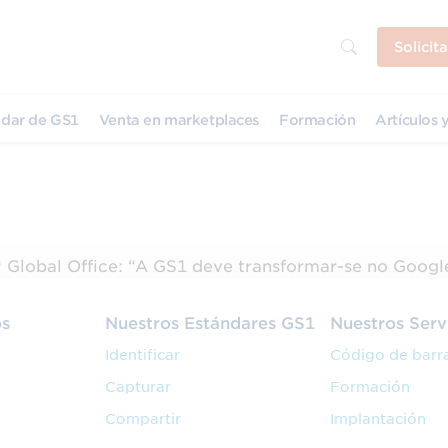
Solicit
dar de GS1
Venta en marketplaces
Formación
Artículos y
® Global Office: “A GS1 deve transformar-se no Goog
os
Nuestros Estándares GS1
Nuestros Serv
Identificar
Código de barr
Capturar
Formación
Compartir
Implantación