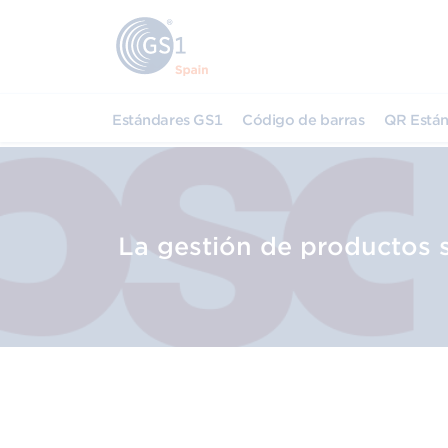
Estándares GS1
Código de barras
QR Están
La gestión de productos s
Sesión en exclusiva para entida
adheridas al Consorci de Salut i
de Catalunya (CSC)