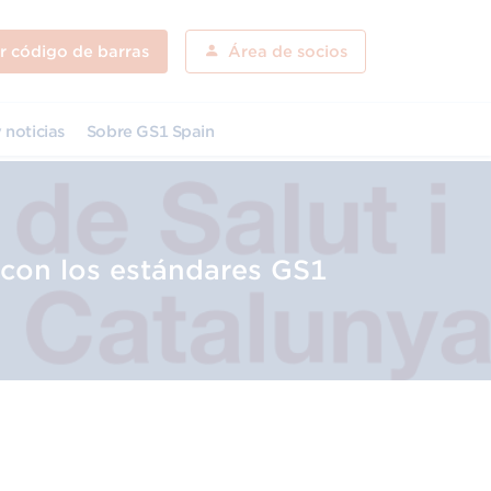
ar código de barras
Área de socios
 noticias
Sobre GS1 Spain
 con los estándares GS1
Descarga el programa