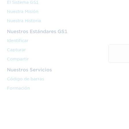
El Sistema GS1
Ponte en contacto con nosotros y haznos
Nuestra Misión
saber tus necesidades formativas.
Nuestra Historia
932 523 900
Nuestros Estándares GS1
formacion@gs1es.org
Identificar
Capturar
Comparte este contenido en tus redes sociales:
Compartir
Nuestros Servicios
Código de barras
Formación
Implantación
Nuestra Actividad
Venta en marketplaces
Cadena de valor