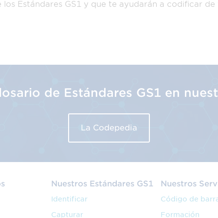
e los Estándares GS1 y que te ayudarán a codificar de
glosario de Estándares GS1 en nues
La Codepedia
os
Nuestros Estándares GS1
Nuestros Serv
Identificar
Código de barr
Capturar
Formación