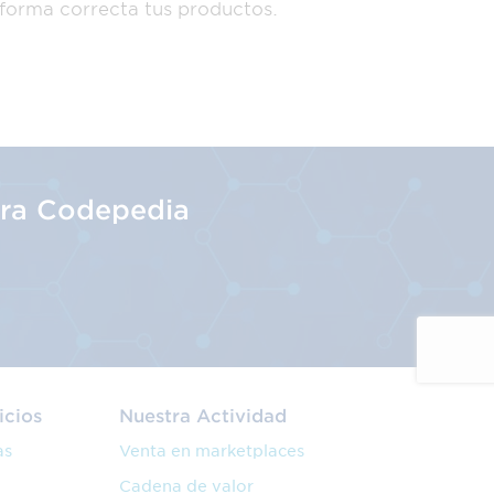
 forma correcta tus productos.
tra Codepedia
icios
Nuestra Actividad
as
Venta en marketplaces
Cadena de valor