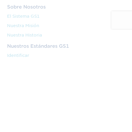
Sobre Nosotros
El Sistema GS1
Nuestra Misión
Nuestra Historia
Nuestros Estándares GS1
Identificar
Capturar
Compartir
Nuestros Servicios
Código de barras
Formación
Implantación
Nuestra Actividad