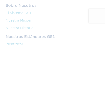
Sobre Nosotros
El Sistema GS1
Nuestra Misión
Nuestra Historia
Nuestros Estándares GS1
Identificar
Capturar
Compartir
Nuestros Servicios
Código de barras
Formación
Implantación
Nuestra Actividad