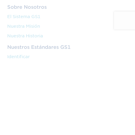
Sobre Nosotros
El Sistema GS1
Nuestra Misión
Nuestra Historia
Nuestros Estándares GS1
Identificar
Capturar
Compartir
Nuestros Servicios
Código de barras
Formación
Implantación
Nuestra Actividad