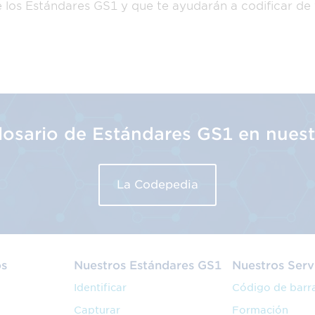
e los Estándares GS1 y que te ayudarán a codificar de
glosario de Estándares GS1 en nues
La Codepedia
os
Nuestros Estándares GS1
Nuestros Serv
Identificar
Código de barr
Capturar
Formación