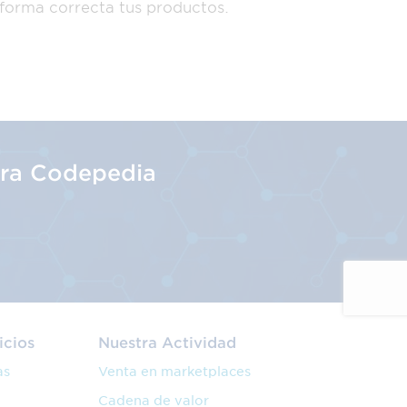
 forma correcta tus productos.
tra Codepedia
icios
Nuestra Actividad
as
Venta en marketplaces
Cadena de valor