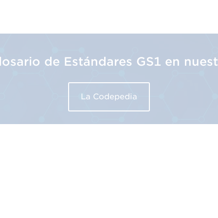
glosario de Estándares GS1 en nues
La Codepedia
os
Nuestros Estándares GS1
Nuestros Serv
Identificar
Código de barr
Capturar
Formación
Compartir
Implantación