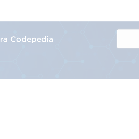
tra Codepedia
icios
Nuestra Actividad
as
Venta en marketplaces
Cadena de valor