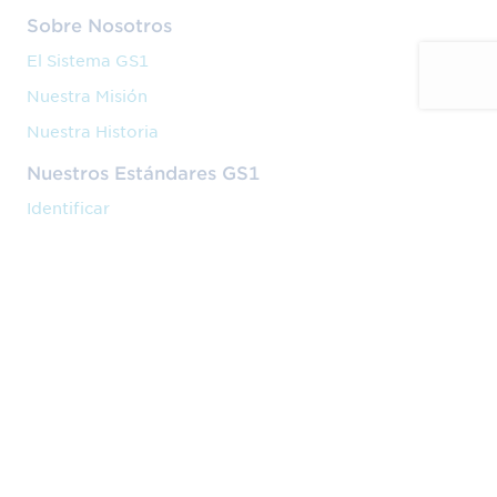
Sobre Nosotros
El Sistema GS1
Nuestra Misión
Nuestra Historia
Nuestros Estándares GS1
Identificar
Capturar
Compartir
Nuestros Servicios
Código de barras
Formación
Implantación
Nuestra Actividad