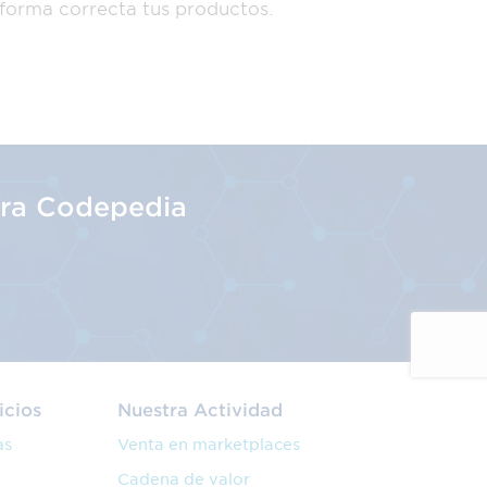
 forma correcta tus productos.
tra Codepedia
icios
Nuestra Actividad
as
Venta en marketplaces
Cadena de valor