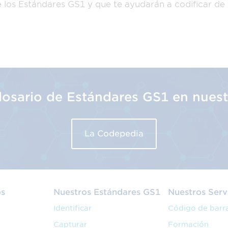
e los Estándares GS1 y que te ayudarán a codificar de
glosario de Estándares GS1 en nues
La Codepedia
os
Nuestros Estándares GS1
Nuestros Serv
Identificar
Código de barr
Capturar
Formación