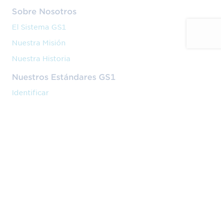
Sobre Nosotros
El Sistema GS1
Nuestra Misión
Nuestra Historia
Nuestros Estándares GS1
Identificar
Capturar
Compartir
Nuestros Servicios
Código de barras
Formación
Implantación
Nuestra Actividad