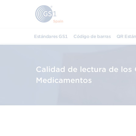
Estándares GS1
Código de barras
QR Están
Calidad de lectura de los
Medicamentos
Diseño, impresión y verificació
del código de barras lineal y 2
GS1: EAN 13, GS1 128 y GS1