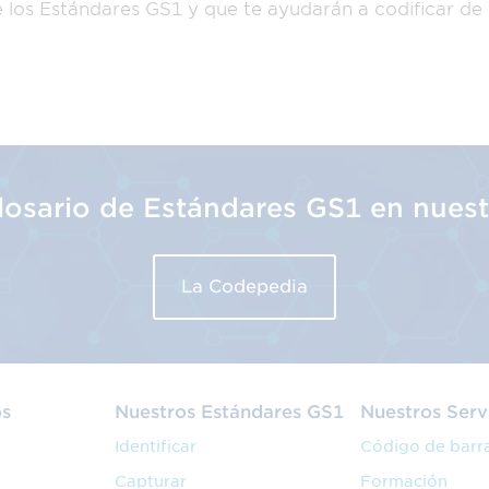
e los Estándares GS1 y que te ayudarán a codificar de
glosario de Estándares GS1 en nues
La Codepedia
os
Nuestros Estándares GS1
Nuestros Serv
Identificar
Código de barr
Capturar
Formación