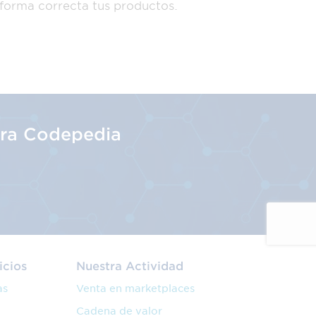
 forma correcta tus productos.
tra Codepedia
icios
Nuestra Actividad
as
Venta en marketplaces
Cadena de valor