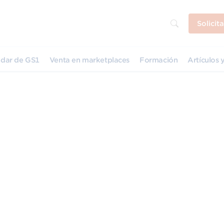
Solicit
dar de GS1
Venta en marketplaces
Formación
Artículos y
: revolución y facilid
o en uno de los mayores cambios desde la introducci