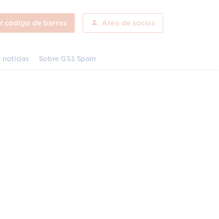
ar código de barras
Área de socios
 noticias
Sobre GS1 Spain
ad
ón del código de barras: la adopción