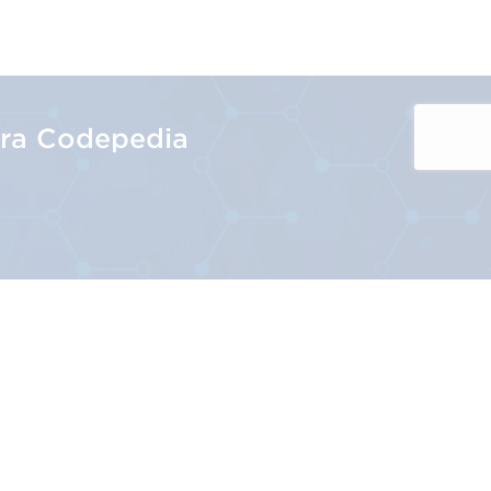
tra Codepedia
te décadas. Sin embargo, el código de
a información del producto,
, que pueden contener más información.
atisfacer tanto las necesidades de la
icios
Nuestra Actividad
as
Venta en marketplaces
Cadena de valor
e códigos de barras 2D en el punto de