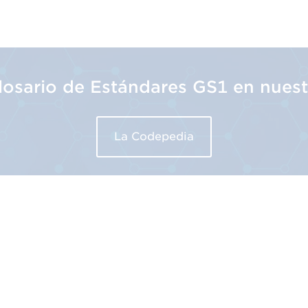
 barras
glosario de Estándares GS1 en nues
recido la funcionalidad de búsqueda de precios duran
 de las actuales demandas de mayor transparencia de l
La Codepedia
ando hacia los códigos de barras bidimensionales (2D)
es GS1 permiten una forma única y estandarizada de s
itos cambiantes de los consumidores.
os
Nuestros Estándares GS1
Nuestros Serv
Identificar
Código de barr
Capturar
Formación
a ambición de realizar la transición a la aceptación d
Compartir
Implantación