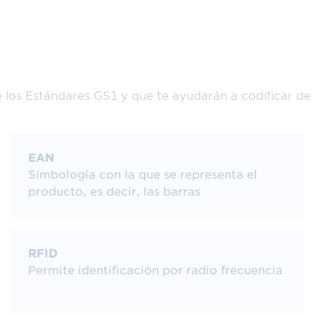
notificaciones de retirada de productos y mucho más
tar disponibles cuando se escanean en el punto de ve
e los Estándares GS1 y que te ayudarán a codificar de
nando hacia los códigos de barras bidimensionales (2D)
os códigos de barras 2D permiten una forma única y
as necesidades de la cadena de suministro como los
EAN
idores.
Simbología con la que se representa el
producto, es decir, las barras
arras 2D?
RFID
Permite identificación por radio frecuencia
, es un código bidimensional. Utiliza tanto las dimen
en un área pequeña. Existen algunas variantes de los
c
o QR.