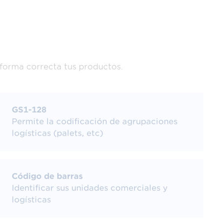
 pueden
nta y
 forma correcta tus productos.
, que
GS1-128
Permite la codificación de agrupaciones
logísticas (palets, etc)
Código de barras
Identificar sus unidades comerciales y
siones horizontales como las
logísticas
ódigos bidimensionales
, pero el más