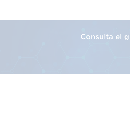
El futuro del código de
Consulta el 
El código de barras tradicional ha of
barras clásico ya no está a la altura
trazabilidad y autentificación.
Por ello, la industria está evolucion
Los códigos de barras 2D con estándar
cadena de suministro como los requis
Sobre Nosotr
Ambition 2027
El Sistema GS1
Nuestra Misión
La industria ha fijado una fecha con l
Nuestra Historia
venta, denominada Ambition 2027.