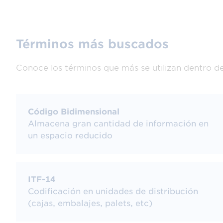
Enlaces a web, códigos de fechas, 
incluirse en un único código 2D y es
Términos más buscados
en toda la cadena de suministro.
Conoce los términos que más se utilizan dentro d
Por ello, la industria está evolucio
pueden contener más información. L
estandarizada de satisfacer tanto l
Código Bidimensional
requisitos cambiantes de los consum
Almacena gran cantidad de información en
un espacio reducido
¿Qué es el código de b
ITF-14
Codificación en unidades de distribución
El código 2D, como su nombre indica
(cajas, embalajes, palets, etc)
verticales para codificar los datos 
conocido en el mercado es el códig