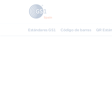
Estándares GS1
Código de barras
QR Están
Migración al 2D
El sector minorista se está embarcand
al código de 2D.