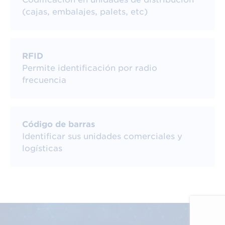
(cajas, embalajes, palets, etc)
Cómo saber si el FNC1 está
indicado
RFID
Usualmente, cuando se genera un código de
Permite identificación por radio
barras mediante un software de generación de
frecuencia
códigos y se encuentra configurado para
generar, por ejemplo, un GS1-128 o un GS1
DataMatrix, el carácter FNC1 se incluye
automáticamente tanto al inicio del código
Código de barras
como al final de los identificadores que lo
Identificar sus unidades comerciales y
requieren.
logísticas
Es posible que el software que se utilice no
incluya este carácter FNC1 y se produzcan
errores en la estructura del código,
provocando errores de lectura. Para prevenir
este tipo de errores se puede realizar una