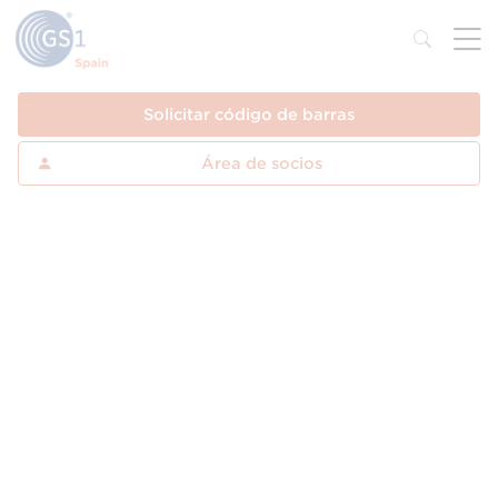
Solicitar código de barras
Área de socios
Qué es el carácter FNC1
El carácter de
Función 1 o FNC1
es un
requerimiento para la correcta estructura de
algunas de las simbologías de los
Estándares
GS1
. Se suele utilizar sobre todo en los códigos
que concatenan información, como el
GS1-128
o el
GS1 DataMatrix
.