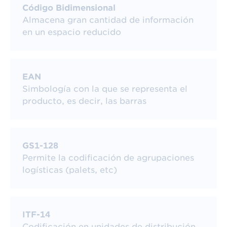
Código Bidimensional
Almacena gran cantidad de información
en un espacio reducido
EAN
Simbología con la que se representa el
producto, es decir, las barras
GS1-128
Permite la codificación de agrupaciones
logísticas (palets, etc)
Conoce el listado de todos los
Identificadores
de Aplicación.
Descargar guía Inicio a la
codificación GS1-128.
ITF-14
Codificación en unidades de distribución