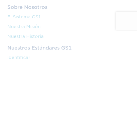
Sobre Nosotros
El Sistema GS1
Nuestra Misión
Nuestra Historia
Nuestros Estándares GS1
Identificar
Capturar
Compartir
Nuestros Servicios
Código de barras
Formación
Implantación
Nuestra Actividad