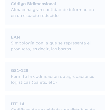
Generar etiquetas
Código Bidimensional
Almacena gran cantidad de información
en un espacio reducido
EAN
Simbología con la que se representa el
producto, es decir, las barras
Generar símbolo
¿Tienes dudas?
GS1-128
Permite la codificación de agrupaciones
logísticas (palets, etc)
ITF-14
Codificación en unidades de distribución