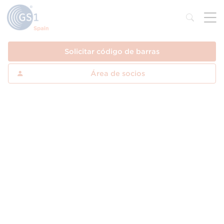
Solicitar código de barras
Área de socios
¿Qué es un código de barras?
Los códigos de barras y el sistema estándar GS1
de identificación y transmisión de datos mediante
códigos de barras, suponen a hoy en día una
herramienta básica para poder operar
logísticamente y comercialmente con los
interlocutores comerciales, ya sean proveedores
o clientes.