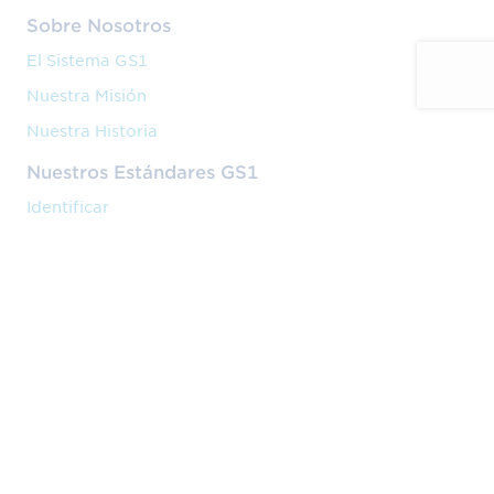
Sobre Nosotros
El Sistema GS1
Nuestra Misión
Nuestra Historia
Nuestros Estándares GS1
Identificar
Capturar
Compartir
Nuestros Servicios
Código de barras
Formación
Implantación
Nuestra Actividad