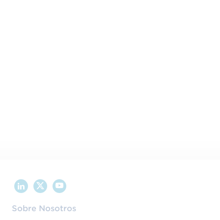
saber tus necesidades formativas.
932 523 900
formacion@gs1es.org
Comparte este contenido en tus redes sociales:
Sobre Nosotros